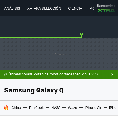
Suscríbete a
ANÁLISIS
XATAKA SELECCIÓN
CIENCIA
MOVILIDAD
🌿¡Últimas horas! Sorteo de robot cortacésped Mova ViAX
Samsung Galaxy Q
HOY SE HABLA DE
China
Tim Cook
NASA
Waze
iPhone Air
iPhon