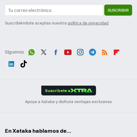
SUSCRIBIR
Suscribiéndote aceptas nuestra
política de privacidad
Síguenos
Wh
Twit
Fac
You
Inst
Tele
RSS
Flip
ats
ter
ebo
tub
agr
gra
boa
Link
Tikt
App
ok
e
am
m
rd
edI
ok
Suscríbete a
n
Apoya a Xataka y disfruta ventajas exclusivas
En Xataka hablamos de...