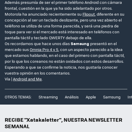
Además presumía de ser el primer teléfono Android con cámara
frontal, cuestión en la que ya ha sido adelantado por otros.
Motorola ha anunciado recientemente su
Flipout
, diferente en su
concepción al ser un teclado deslizante, pero una vez abierto el
teléfono se utiliza de una forma parecida, y será una piedra de
toque para ver si el mercado está interesado en teléfonos con
pantalla táctil y teclado QWERTY debajo de ella.
Os recordamos que hace unos días
Samsung
presentó en el
mercado sus
Omnia Pro 4 y 5
, con un aspecto parecido a la idea
que estamos hablando, en el caso del primero con pantalla táctil,
por lo que los coreanos no están oxidados con estos desarrollos.
Esperando a que se confirme la noticia, nos gustaría conocer
vuestra opinión en los comentarios.
Vía |
Android and Me
.
OTROS TEMAS:
Streaming
Análisis
Apple
Samsung
In
RECIBE "Xatakaletter", NUESTRA NEWSLETTER
SEMANAL