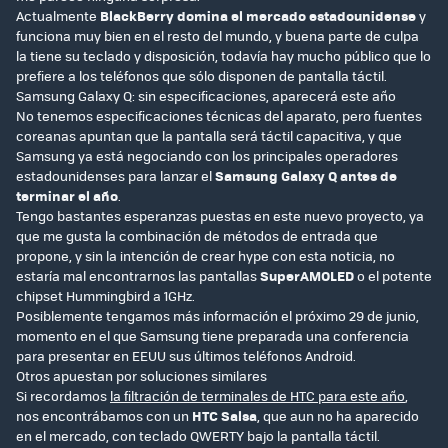
Actualmente
BlackBerry domina el mercado estadounidense
y
funciona muy bien en el resto del mundo, y buena parte de culpa
la tiene su teclado y disposición, todavía hay mucho público que lo
prefiere a los teléfonos que sólo disponen de pantalla táctil.
Samsung Galaxy Q: sin especificaciones, aparecerá este año
No tenemos especificaciones técnicas del aparato, pero fuentes
coreanas apuntan que la pantalla será táctil capacitiva, y que
Samsung ya está negociando con los principales operadores
estadounidenses para lanzar el
Samsung Galaxy Q antes de
terminar el año
.
Tengo bastantes esperanzas puestas en este nuevo proyecto, ya
que me gusta la combinación de métodos de entrada que
propone, y sin la intención de crear hype con esta noticia, no
estaría mal encontrarnos las pantallas
SuperAMOLED
o el potente
chipset Hummingbird a 1GHz.
Posiblemente tengamos más información el próximo 29 de junio,
momento en el que Samsung tiene preparada una conferencia
para presentar en EEUU sus últimos teléfonos Android.
Otros apuestan por soluciones similares
Si recordamos
la filtración de terminales de HTC para este año
,
nos encontrábamos con un
HTC Salsa
, que aun no ha aparecido
en el mercado, con teclado QWERTY bajo la pantalla táctil.