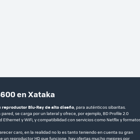
4600 en Xataka
n
reproductor Blu-Ray de alto diseño
, para auténticos sibaritas.
pared, se carga por un lateral y ofrece, por ejemplo, BD Profile 2.0
thernet y WiFi, y compatibilidad con servicios como Netflix y formato
parecer caro, en la realidad no lo es tanto teniendo en cuenta su gran
ue un reproductor HD que funcione, hay ofertas mucho mejores por