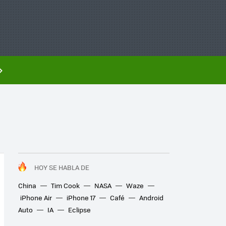
HOY SE HABLA DE
China
Tim Cook
NASA
Waze
iPhone Air
iPhone 17
Café
Android
Auto
IA
Eclipse