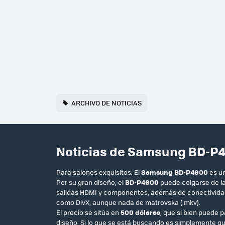
ARCHIVO DE NOTICIAS
Noticias de Samsung BD-P
Para salones exquisitos. El
Samsung BD-P4600
es u
Por su gran diseño, el
BD-P4600
puede colgarse de la 
salidas HDMI y componentes, además de conectividad E
como DivX, aunque nada de matrovska (.mkv).
El precio se sitúa en
500 dólares
, que si bien puede 
diseño. Si lo que se está buscando es simplemente q