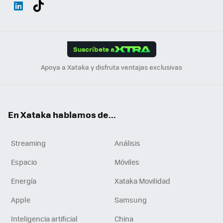
Wh
Twit
Fac
You
Inst
Tele
RSS
Flip
ats
ter
ebo
tub
agr
gra
boa
Link
Tikt
App
ok
e
am
m
rd
edI
ok
Suscríbete a
n
Apoya a Xataka y disfruta ventajas exclusivas
En Xataka hablamos de...
Streaming
Análisis
Espacio
Móviles
Energía
Xataka Movilidad
Apple
Samsung
Inteligencia artificial
China