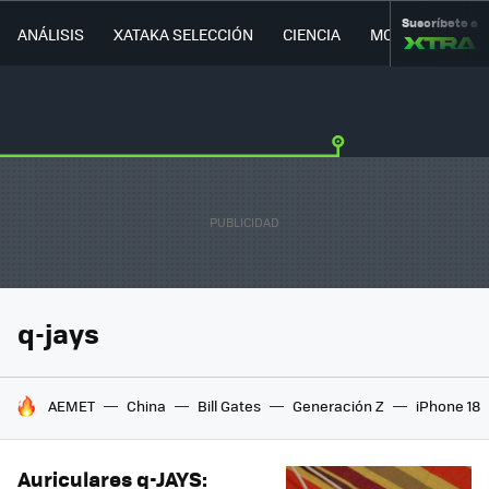
Suscríbete a
ANÁLISIS
XATAKA SELECCIÓN
CIENCIA
MOVILIDAD
q-jays
HOY SE HABLA DE
AEMET
China
Bill Gates
Generación Z
iPhone 18
Auriculares q-JAYS: