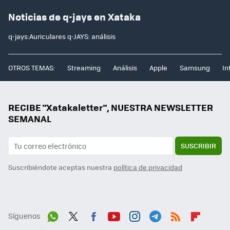
Noticias de q-jays en Xataka
q-jays:Auriculares q-JAYS: análisis
OTROS TEMAS:
Streaming
Análisis
Apple
Samsung
In
RECIBE "Xatakaletter", NUESTRA NEWSLETTER
SEMANAL
SUSCRIBIR
Suscribiéndote aceptas nuestra
política de privacidad
Síguenos