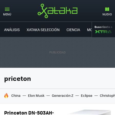
MENÚ
NUEVO
Suscríbete a
ANÁLISIS
XATAKA SELECCIÓN
CIENCIA
MOVILIDAD
priceton
HOY SE HABLA DE
China
Elon Musk
Generación Z
Eclipse
Christop
Princeton DN-503AH-