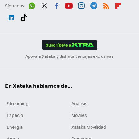
Síguenos
Wh
Twit
Fac
You
Inst
Tele
RSS
Flip
ats
ter
ebo
tub
agr
gra
boa
Link
Tikt
App
ok
e
am
m
rd
edI
ok
Suscríbete a
n
Apoya a Xataka y disfruta ventajas exclusivas
En Xataka hablamos de...
Streaming
Análisis
Espacio
Móviles
Energía
Xataka Movilidad
Apple
Samsung