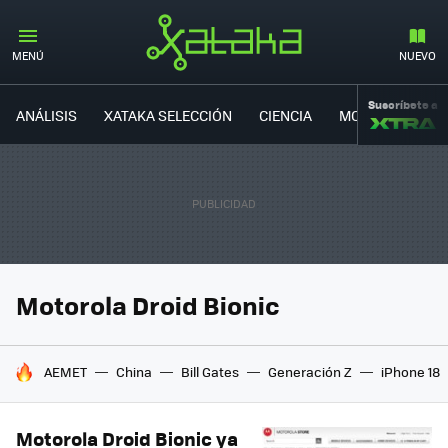
MENÚ
NUEVO
Suscríbete a
ANÁLISIS
XATAKA SELECCIÓN
CIENCIA
MOVILIDAD
Motorola Droid Bionic
HOY SE HABLA DE
AEMET
China
Bill Gates
Generación Z
iPhone 18
Motorola Droid Bionic ya