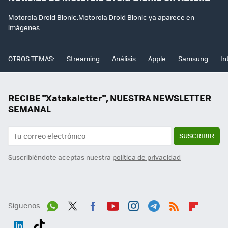
Motorola Droid Bionic:Motorola Droid Bionic ya aparece en
imágenes
OTROS TEMAS:
Streaming
Análisis
Apple
Samsung
In
RECIBE "Xatakaletter", NUESTRA NEWSLETTER
SEMANAL
SUSCRIBIR
Suscribiéndote aceptas nuestra
política de privacidad
Síguenos
Wh
Twit
Fac
You
Inst
Tele
RSS
Flip