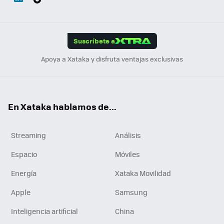
ats
ter
ebo
tub
agr
gra
boa
Link
Tikt
App
ok
e
am
m
rd
edI
ok
Suscríbete a
n
Apoya a Xataka y disfruta ventajas exclusivas
En Xataka hablamos de...
Streaming
Análisis
Espacio
Móviles
Energía
Xataka Movilidad
Apple
Samsung
Inteligencia artificial
China