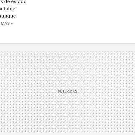
es de estado
notable
 aunque
 MÁS »