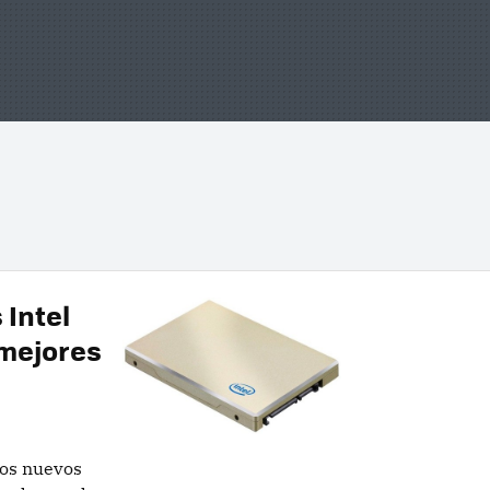
 Intel
 mejores
los nuevos