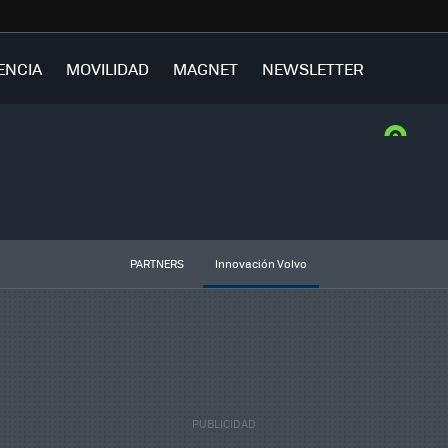
ENCIA
MOVILIDAD
MAGNET
NEWSLETTER
PARTNERS
Innovación Volvo