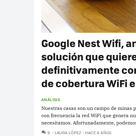
Google Nest Wifi, an
solución que quier
definitivamente co
de cobertura WiFi 
ANÁLISIS
Nuestras casas son un campo de minas pa
con frecuencia la red WiFi que genera n
necesitamos. Afortunadamente, podemos 
COMENTARIOS
9
LAURA LÓPEZ
HACE 6 AÑOS