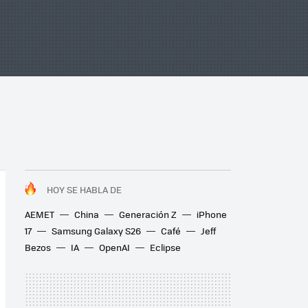
HOY SE HABLA DE
AEMET
China
Generación Z
iPhone
17
Samsung Galaxy S26
Café
Jeff
Bezos
IA
OpenAI
Eclipse