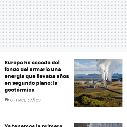
Europa ha sacado del
fondo del armario una
energía que llevaba años
en segundo plano: la
geotérmica
COMENTARIOS
0
HACE 3 AÑOS
Ya tenemos la primera