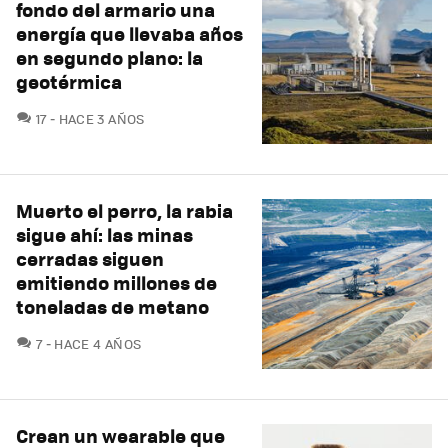
fondo del armario una
energía que llevaba años
en segundo plano: la
geotérmica
COMENTARIOS
17
HACE 3 AÑOS
Muerto el perro, la rabia
sigue ahí: las minas
cerradas siguen
emitiendo millones de
toneladas de metano
COMENTARIOS
7
HACE 4 AÑOS
Crean un wearable que