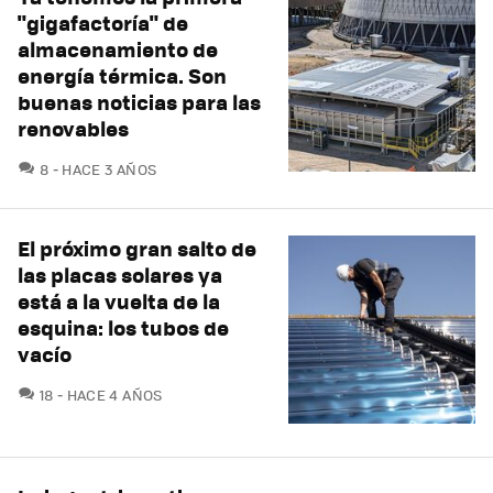
"gigafactoría" de
almacenamiento de
energía térmica. Son
buenas noticias para las
renovables
COMENTARIOS
8
HACE 3 AÑOS
El próximo gran salto de
las placas solares ya
está a la vuelta de la
esquina: los tubos de
vacío
COMENTARIOS
18
HACE 4 AÑOS