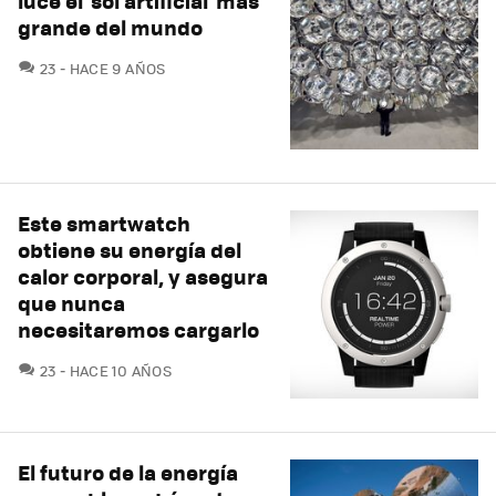
luce el 'sol artificial' más
grande del mundo
COMENTARIOS
23
HACE 9 AÑOS
Este smartwatch
obtiene su energía del
calor corporal, y asegura
que nunca
necesitaremos cargarlo
COMENTARIOS
23
HACE 10 AÑOS
El futuro de la energía