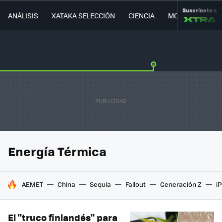
Suscríbete a
ANÁLISIS
XATAKA SELECCIÓN
CIENCIA
MOVILIDAD
Energía Térmica
HOY SE HABLA DE
AEMET
China
Sequía
Fallout
Generación Z
i
El "truco finlandés" para