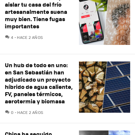
aislar tu casa del frío
artesanalmente suena
muy bien. Tiene fugas
importantes
COMENTARIOS
4
HACE 2 AÑOS
Un hub de todo en uno:
en San Sebastián han
adjudicado un proyecto
híbrido de agua caliente,
FV, paneles térmicos,
aerotermia y biomasa
COMENTARIOS
0
HACE 2 AÑOS
China ha seguido