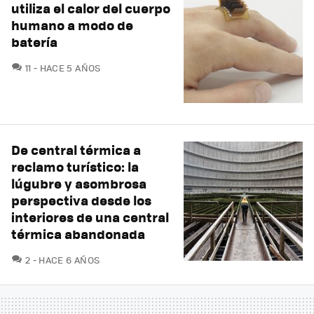
utiliza el calor del cuerpo
humano a modo de
batería
COMENTARIOS
11
HACE 5 AÑOS
De central térmica a
reclamo turístico: la
lúgubre y asombrosa
perspectiva desde los
interiores de una central
térmica abandonada
COMENTARIOS
2
HACE 6 AÑOS