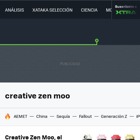
Suscríbete a
ANÁLISIS
XATAKA SELECCIÓN
CIENCIA
MOVILIDAD
creative zen moo
HOY SE HABLA DE
AEMET
China
Sequía
Fallout
Generación Z
i
Creative Zen Moo, el