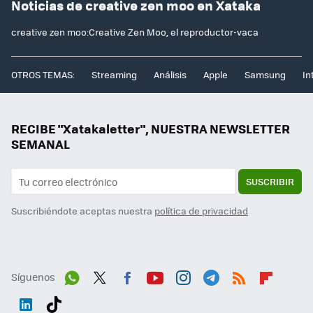
Noticias de creative zen moo en Xataka
creative zen moo:Creative Zen Moo, el reproductor-vaca
OTROS TEMAS:
Streaming
Análisis
Apple
Samsung
In
RECIBE "Xatakaletter", NUESTRA NEWSLETTER
SEMANAL
SUSCRIBIR
Suscribiéndote aceptas nuestra
política de privacidad
Síguenos
Wh
Twit
Fac
You
Inst
Tele
RSS
Flip