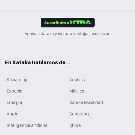
ats
ter
ebo
tub
agr
gra
boa
Link
Tikt
App
ok
e
am
m
rd
edI
ok
Suscríbete a
n
Apoya a Xataka y disfruta ventajas exclusivas
En Xataka hablamos de...
Streaming
Análisis
Espacio
Móviles
Energía
Xataka Movilidad
Apple
Samsung
Inteligencia artificial
China