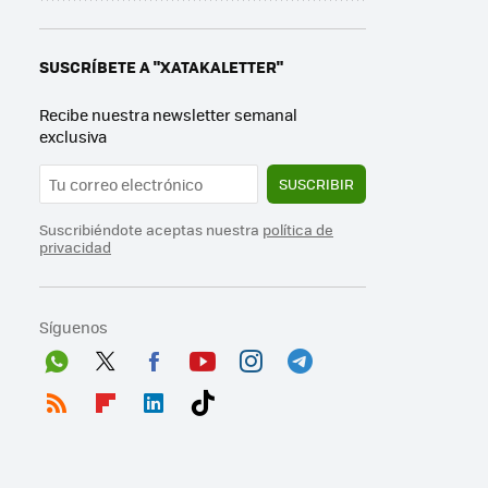
SUSCRÍBETE A "XATAKALETTER"
Recibe nuestra newsletter semanal
exclusiva
SUSCRIBIR
Suscribiéndote aceptas nuestra
política de
privacidad
Síguenos
Wh
Twit
Fac
You
Inst
Tele
ats
ter
ebo
tub
agr
gra
RSS
Flip
Link
Tikt
App
ok
e
am
m
boa
edI
ok