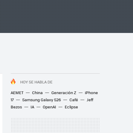
HOY SE HABLA DE
AEMET
China
Generación Z
iPhone
17
Samsung Galaxy S26
Café
Jeff
Bezos
IA
OpenAI
Eclipse