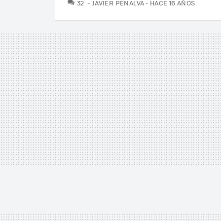
COMENTARIOS
32
JAVIER PENALVA
HACE 16 AÑOS