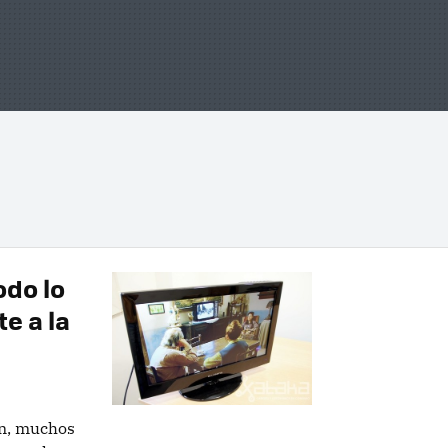
odo lo
e a la
ón, muchos