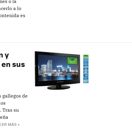
nes o la
cerlo a lo
contenida es
n y
 en sus
s gallegos de
los
. Tras su
ueña
EER MÁS »