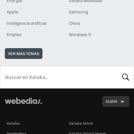
Energía
Xataka Movilidad
Apple
Samsung
Inteligencia artificial
China
Empleo
Windows 11
VER MÁS TEMAS
BUSCA
SUBIR
Xataka
Xataka Móvil
Applesfera
Xataka Smart Home