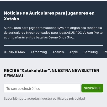
Noticias de Auriculares para jugadores en
Xataka
Auriculares para jugadores:Roccat Syva prolongan esa tendencia
de auriculares in-ear pensados para jugar.ASUS ROG Vulcan Pro te
acompañarán en tus batallas.Ozone Onda 3hx,...
OTROS TEMAS:
Streaming
Análisis
Apple
Samsung
In
RECIBE "Xatakaletter", NUESTRA NEWSLETTER
SEMANAL
SUSCRIBIR
Suscribiéndote aceptas nuestra
política de privacidad