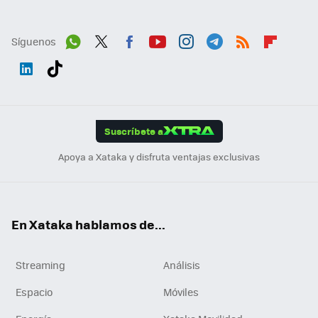
Síguenos
Wh
Twit
Fac
You
Inst
Tele
RSS
Flip
ats
ter
ebo
tub
agr
gra
boa
Link
Tikt
App
ok
e
am
m
rd
edI
ok
Suscríbete a
n
Apoya a Xataka y disfruta ventajas exclusivas
En Xataka hablamos de...
Streaming
Análisis
Espacio
Móviles