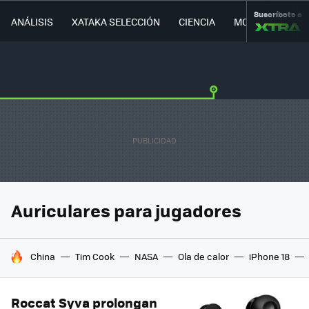
Suscríbete a
ANÁLISIS
XATAKA SELECCIÓN
CIENCIA
MOVILIDAD
Auriculares para jugadores
HOY SE HABLA DE
China
Tim Cook
NASA
Ola de calor
iPhone 18
Roccat Syva prolongan