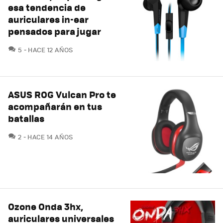
esa tendencia de
auriculares in-ear
pensados para jugar
COMENTARIOS
5
HACE 12 AÑOS
ASUS ROG Vulcan Pro te
acompañarán en tus
batallas
COMENTARIOS
2
HACE 14 AÑOS
Ozone Onda 3hx,
auriculares universales