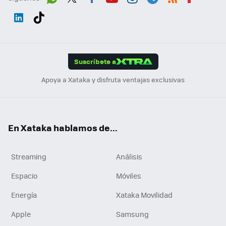
Wh
Twit
Fac
You
Inst
Tele
RSS
Flip
ats
ter
ebo
tub
agr
gra
boa
Link
Tikt
App
ok
e
am
m
rd
edI
ok
Suscríbete a
n
Apoya a Xataka y disfruta ventajas exclusivas
En Xataka hablamos de...
Streaming
Análisis
Espacio
Móviles
Energía
Xataka Movilidad
Apple
Samsung