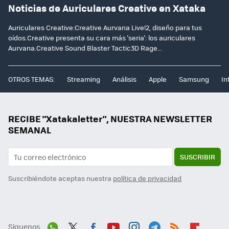
Noticias de Auriculares Creative en Xataka
Auriculares Creative:Creative Aurvana Live!2, diseño para tus
oídos.Creative presenta su cara más 'seria': los auriculares
Aurvana.Creative Sound Blaster Tactic3D Rage...
OTROS TEMAS:
Streaming
Análisis
Apple
Samsung
In
RECIBE "Xatakaletter", NUESTRA NEWSLETTER
SEMANAL
SUSCRIBIR
Suscribiéndote aceptas nuestra
política de privacidad
Síguenos