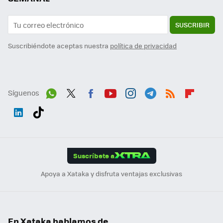
SUSCRIBIR
Suscribiéndote aceptas nuestra
política de privacidad
Síguenos
Wh
Twit
Fac
You
Inst
Tele
RSS
Flip
ats
ter
ebo
tub
agr
gra
boa
Link
Tikt
App
ok
e
am
m
rd
edI
ok
Suscríbete a
n
Apoya a Xataka y disfruta ventajas exclusivas
En Xataka hablamos de...