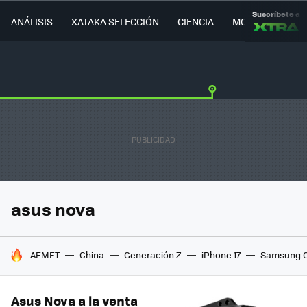
Suscríbete a
ANÁLISIS
XATAKA SELECCIÓN
CIENCIA
MOVILIDAD
asus nova
HOY SE HABLA DE
AEMET
China
Generación Z
iPhone 17
Samsung G
Asus Nova a la venta