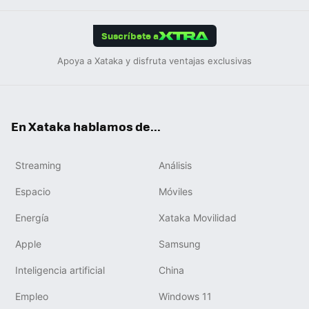
App
ok
e
am
m
rd
edIn
ok
Suscríbete a
Apoya a Xataka y disfruta ventajas exclusivas
En Xataka hablamos de...
Streaming
Análisis
Espacio
Móviles
Energía
Xataka Movilidad
Apple
Samsung
Inteligencia artificial
China
Empleo
Windows 11