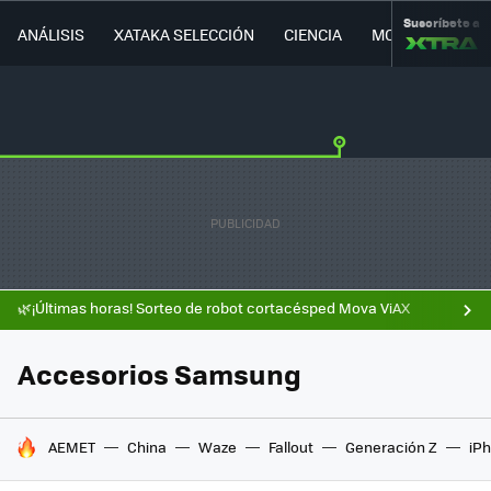
Suscríbete a
ANÁLISIS
XATAKA SELECCIÓN
CIENCIA
MOVILIDAD
🌿¡Últimas horas! Sorteo de robot cortacésped Mova ViAX
Accesorios Samsung
HOY SE HABLA DE
AEMET
China
Waze
Fallout
Generación Z
iPh