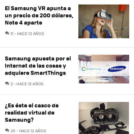
El Samsung VR apunta a
un precio de 200 dólares,
Note 4 aparte
COMENTARIOS
11
HACE 12 AÑOS
Samsung apuesta por el
Internet de las cosas y
adquiere SmartThings
COMENTARIOS
2
HACE 12 AÑOS
¿Es éste el casco de
realidad virtual de
Samsung?
COMENTARIOS
25
HACE 12 AÑOS