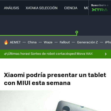
Suscríbete a
ANÁLISIS
XATAKA SELECCIÓN
CIENCIA
MOVILIDAD
HOY SE HABLA DE
AEMET
China
Waze
Fallout
Generación Z
iPh
🌿¡Últimas horas! Sorteo de robot cortacésped Mova ViAX
Xiaomi podría presentar un tablet
con MIUI esta semana