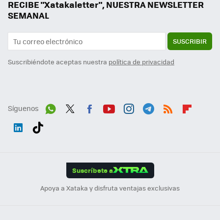
RECIBE "Xatakaletter", NUESTRA NEWSLETTER
SEMANAL
SUSCRIBIR
Suscribiéndote aceptas nuestra
política de privacidad
Síguenos
Wh
Twit
Fac
You
Inst
Tele
RSS
Flip
ats
ter
ebo
tub
agr
gra
boa
Link
Tikt
App
ok
e
am
m
rd
edI
ok
Suscríbete a
n
Apoya a Xataka y disfruta ventajas exclusivas