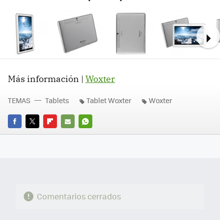
Ne
Más información |
Woxter
TEMAS
Tablets
Tablet Woxter
Woxter
FACEBOOK
TWITTER
FLIPBOARD
E-
WHATSAPP
MAIL
Comentarios cerrados