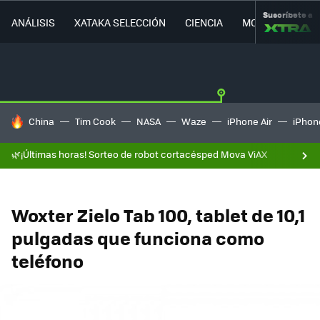
Suscríbete a
ANÁLISIS
XATAKA SELECCIÓN
CIENCIA
MOVILIDAD
HOY SE HABLA DE
China
Tim Cook
NASA
Waze
iPhone Air
iPhone
🌿¡Últimas horas! Sorteo de robot cortacésped Mova ViAX
Woxter Zielo Tab 100, tablet de 10,1
pulgadas que funciona como
teléfono