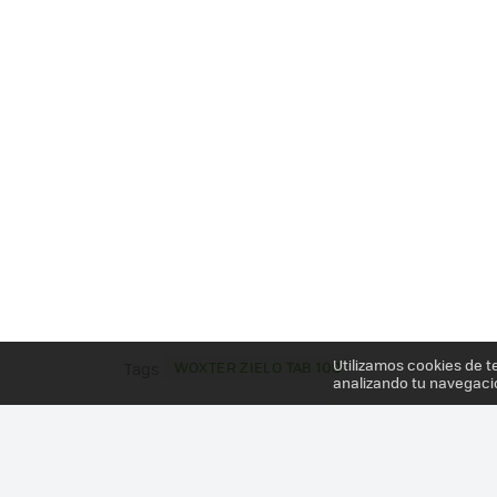
Utilizamos cookies de t
WOXTER ZIELO TAB 100
Tags
analizando tu navegaci
Más información en el post
WOXTER ZIELO TAB 10