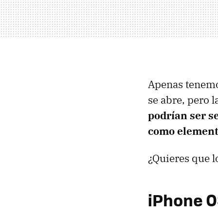
Apenas tenemo
se abre, pero l
podrían ser s
como elemento
¿Quieres que 
iPhone O