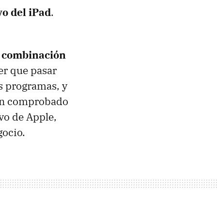
vo del iPad
.
a combinación
ner que pasar
s programas, y
han comprobado
vo de Apple,
gocio.