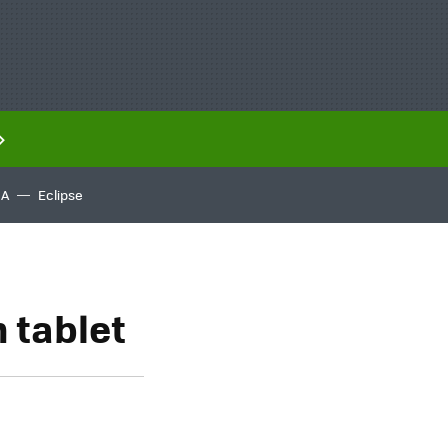
IA
Eclipse
 tablet