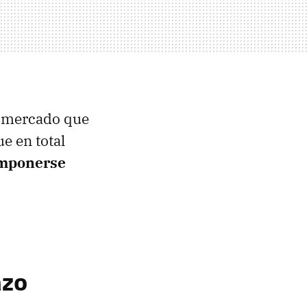
o mercado que
e en total
 imponerse
azo