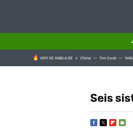
HOY SE HABLA DE
China
Tim Cook
NAS
Seis si
FACEBOOK
TWITTER
FLIPBOARD
E-