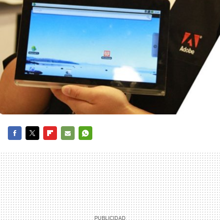
FACEBOOK
TWITTER
FLIPBOARD
E-
WHATSAPP
MAIL