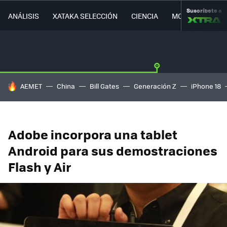
Suscríbete a
ANÁLISIS
XATAKA SELECCIÓN
CIENCIA
MOVILIDAD
HOY SE HABLA DE
AEMET
China
Bill Gates
Generación Z
iPhone 18
Adobe incorpora una tablet
Android para sus demostraciones
Flash y Air