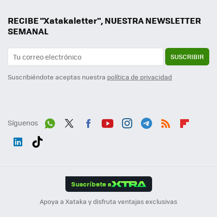
RECIBE "Xatakaletter", NUESTRA NEWSLETTER
SEMANAL
SUSCRIBIR
Suscribiéndote aceptas nuestra
política de privacidad
Síguenos
Wh
Twit
Fac
You
Inst
Tele
RSS
Flip
ats
ter
ebo
tub
agr
gra
boa
Link
Tikt
App
ok
e
am
m
rd
edI
ok
Suscríbete a
n
Apoya a Xataka y disfruta ventajas exclusivas