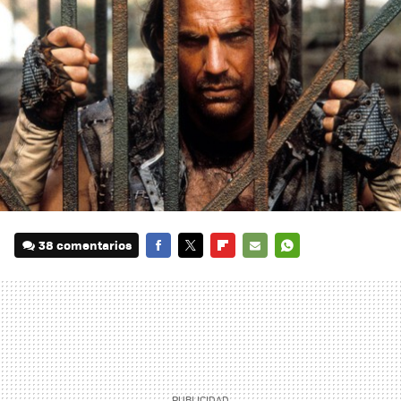
38 comentarios
FACEBOOK
TWITTER
FLIPBOARD
E-
WHATSAPP
MAIL