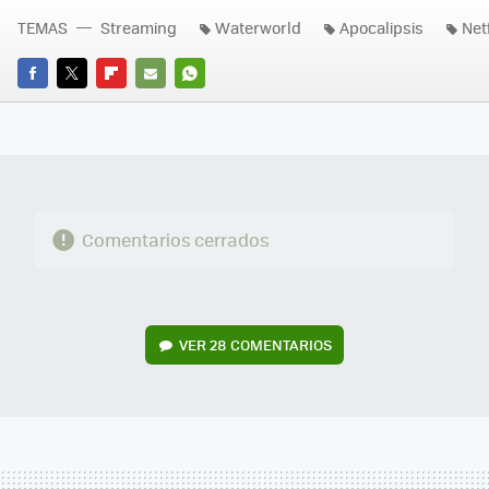
TEMAS
Streaming
Waterworld
Apocalipsis
Netf
FACEBOOK
TWITTER
FLIPBOARD
E-
WHATSAPP
MAIL
Comentarios cerrados
VER
28 COMENTARIOS