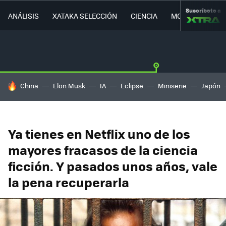
Suscríbete a
ANÁLISIS
XATAKA SELECCIÓN
CIENCIA
MOVILIDAD
HOY SE HABLA DE
China
Elon Musk
IA
Eclipse
Miniserie
Japón
Ya tienes en Netflix uno de los
mayores fracasos de la ciencia
ficción. Y pasados unos años, vale
la pena recuperarla