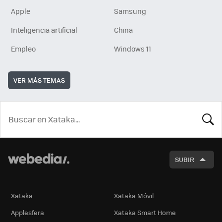
Apple
Samsung
Inteligencia artificial
China
Empleo
Windows 11
VER MÁS TEMAS
BUSCA
SUBIR
Xataka
Xataka Móvil
Applesfera
Xataka Smart Home