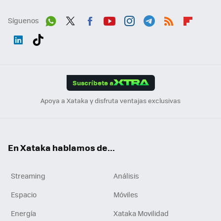
Síguenos
Wh
Twit
Fac
You
Inst
Tele
RSS
Flip
ats
ter
ebo
tub
agr
gra
boa
Link
Tikt
App
ok
e
am
m
rd
edI
ok
Suscríbete a
n
Apoya a Xataka y disfruta ventajas exclusivas
En Xataka hablamos de...
Streaming
Análisis
Espacio
Móviles
Energía
Xataka Movilidad