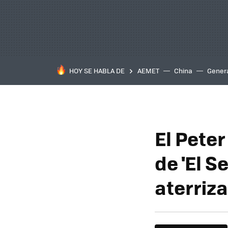
HOY SE HABLA DE
AEMET
China
Gener
El Peter
de 'El S
aterriza