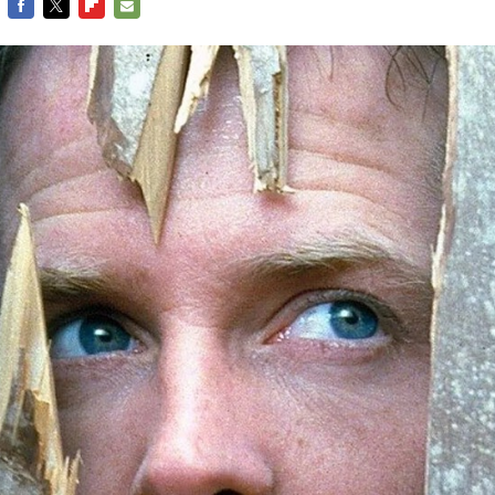
FACEBOOK
TWITTER
FLIPBOARD
E-
MAIL