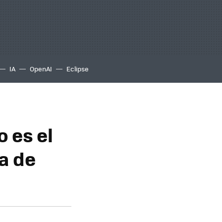
IA
OpenAI
Eclipse
 es el
ba de