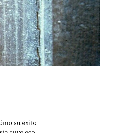
cómo su éxito
asía cuyo eco