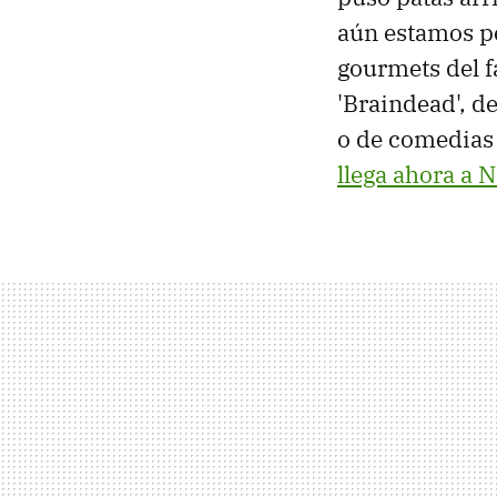
aún estamos pe
gourmets del f
'Braindead', de
o de comedias 
llega ahora a N