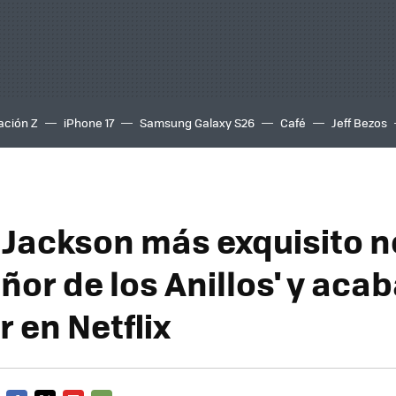
ación Z
iPhone 17
Samsung Galaxy S26
Café
Jeff Bezos
 Jackson más exquisito no
eñor de los Anillos' y aca
r en Netflix