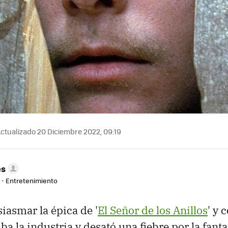
ctualizado 20 Diciembre 2022, 09:19
es
r - Entretenimiento
iasmar la épica de '
El Señor de los Anillos
' y 
ba la industria y desató una fiebre por la fant