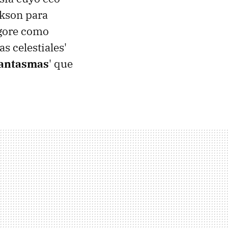
ckson para
 gore como
s celestiales'
fantasmas
' que