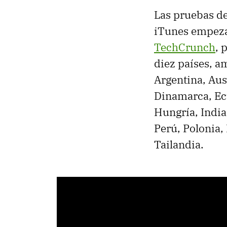
Las pruebas de
iTunes empezar
TechCrunch
, 
diez países, a
Argentina, Aust
Dinamarca, Ecu
Hungría, India
Perú, Polonia,
Tailandia.