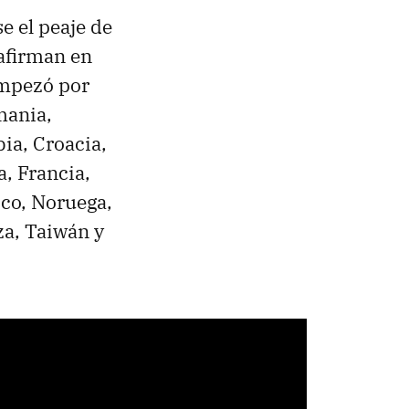
e el peaje de
afirman en
empezó por
mania,
bia, Croacia,
a, Francia,
ico, Noruega,
za, Taiwán y