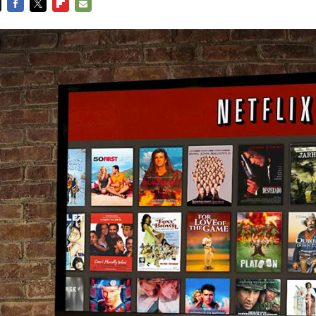
FACEBOOK
TWITTER
FLIPBOARD
E-
MAIL