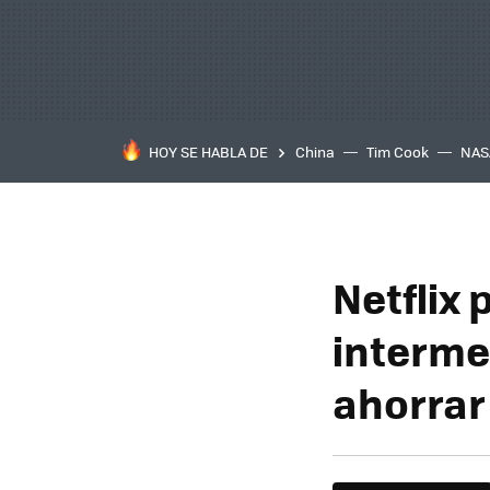
HOY SE HABLA DE
China
Tim Cook
NAS
Netflix
interme
ahorrar