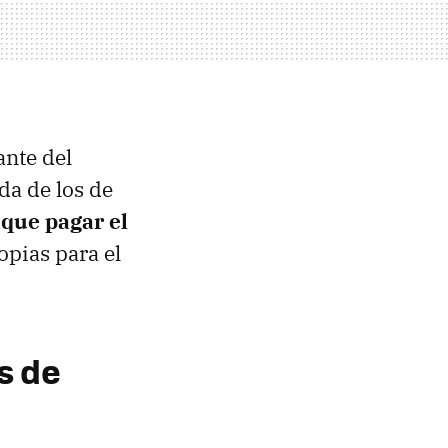
ante del
da de los de
 que pagar el
opias para el
s de