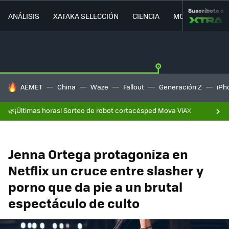
Suscríbete a
ANÁLISIS
XATAKA SELECCIÓN
CIENCIA
MOVILIDAD
HOY SE HABLA DE
AEMET
China
Waze
Fallout
Generación Z
iPh
🌿¡Últimas horas! Sorteo de robot cortacésped Mova ViAX
Jenna Ortega protagoniza en
Netflix un cruce entre slasher y
porno que da pie a un brutal
espectáculo de culto