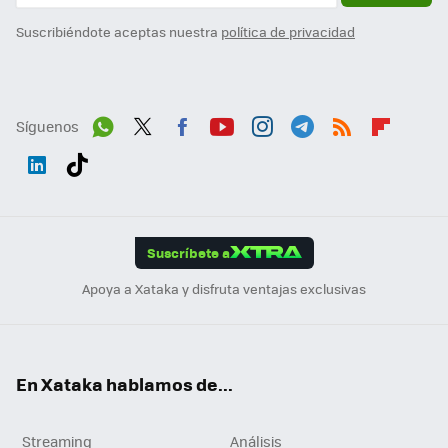
Suscribiéndote aceptas nuestra
política de privacidad
Síguenos
Wh
Twit
Fac
You
Inst
Tele
RSS
Flip
ats
ter
ebo
tub
agr
gra
boa
Link
Tikt
App
ok
e
am
m
rd
edI
ok
Suscríbete a
n
Apoya a Xataka y disfruta ventajas exclusivas
En Xataka hablamos de...
Streaming
Análisis