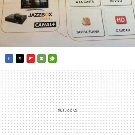
FACEBOOK
TWITTER
FLIPBOARD
E-
WHATSAPP
MAIL