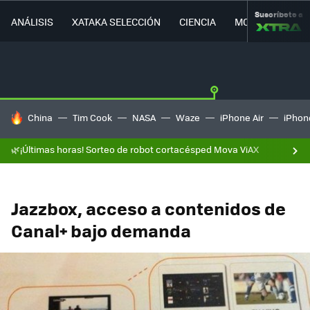
Suscríbete a
ANÁLISIS
XATAKA SELECCIÓN
CIENCIA
MOVILIDAD
HOY SE HABLA DE
China
Tim Cook
NASA
Waze
iPhone Air
iPhone
🌿¡Últimas horas! Sorteo de robot cortacésped Mova ViAX
Jazzbox, acceso a contenidos de
Canal+ bajo demanda