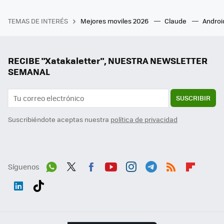
TEMAS DE INTERÉS
Mejores moviles 2026
Claude
Androi
RECIBE "Xatakaletter", NUESTRA NEWSLETTER
SEMANAL
SUSCRIBIR
Suscribiéndote aceptas nuestra
política de privacidad
Síguenos
Wh
Twit
Fac
You
Inst
Tele
RSS
Flip
ats
ter
ebo
tub
agr
gra
boa
Link
Tikt
App
ok
e
am
m
rd
edI
ok