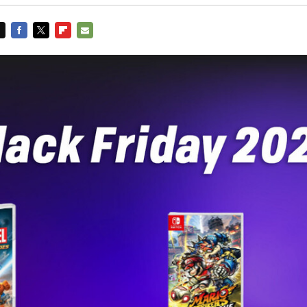
FACEBOOK
TWITTER
FLIPBOARD
E-
MAIL