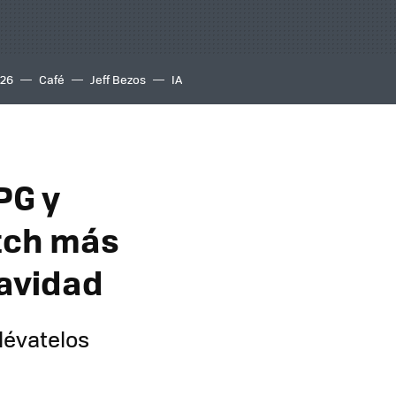
S26
Café
Jeff Bezos
IA
PG y
itch más
Navidad
lévatelos