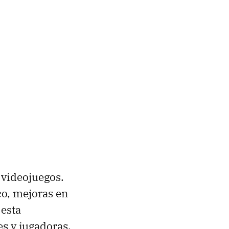
 videojuegos.
co, mejoras en
 esta
s y jugadoras.