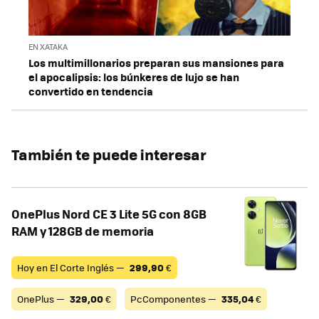
EN XATAKA
Los multimillonarios preparan sus mansiones para
el apocalipsis: los búnkeres de lujo se han
convertido en tendencia
También te puede interesar
OnePlus Nord CE 3 Lite 5G con 8GB
RAM y 128GB de memoria
Hoy en El Corte Inglés —
299,90
€
OnePlus —
329,00
€
PcComponentes —
335,04
€