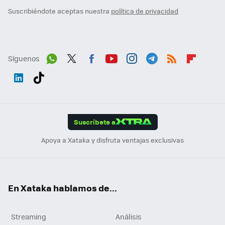
Suscribiéndote aceptas nuestra
política de privacidad
Síguenos
Wh
Twit
Fac
You
Inst
Tele
RSS
Flip
ats
ter
ebo
tub
agr
gra
boa
Link
Tikt
App
ok
e
am
m
rd
edI
ok
Suscríbete a
n
Apoya a Xataka y disfruta ventajas exclusivas
En Xataka hablamos de...
Streaming
Análisis