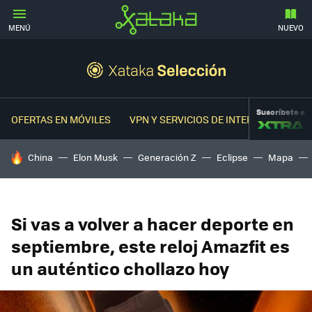
MENÚ
NUEVO
Suscríbete a
OFERTAS EN MÓVILES
VPN Y SERVICIOS DE INTERNET
OFER
HOY SE HABLA DE
China
Elon Musk
Generación Z
Eclipse
Mapa
Si vas a volver a hacer deporte en
septiembre, este reloj Amazfit es
un auténtico chollazo hoy