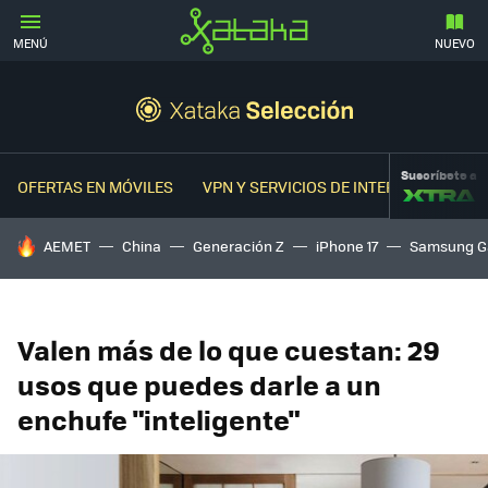
MENÚ
NUEVO
Suscríbete a
OFERTAS EN MÓVILES
VPN Y SERVICIOS DE INTERNET
OFER
HOY SE HABLA DE
AEMET
China
Generación Z
iPhone 17
Samsung G
Valen más de lo que cuestan: 29
usos que puedes darle a un
enchufe "inteligente"