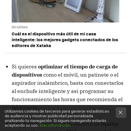
EN XATAKA
Cuál es el dispositivo más útil de mi casa
inteligente: los mejores gadgets conectados de los
editores de Xataka
Si quieres
optimizar el tiempo de carga de
dispositivos
como el móvil, un patinete o el
aspirador inalámbrico, basta con conectarlos
al enchufe inteligente y así programar su
funcionamiento las horas que recomienda el
fabricante.
Utilizamos cookies de terceros para generar estadísticas
de audiencia y mostrar publicidad personalizada
analizando tu navegación. Si sigues navegando estarás
Una forma drástica pero efectiva de
limitar
aceptando su uso.
Más información