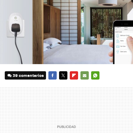
39 comentarios
FACEBOOK
TWITTER
FLIPBOARD
E-
WHATSAPP
MAIL