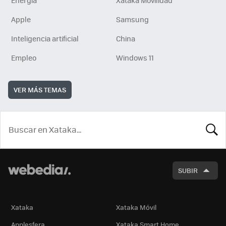
Apple
Samsung
Inteligencia artificial
China
Empleo
Windows 11
VER MÁS TEMAS
BUSCA
SUBIR
Xataka
Xataka Móvil
Applesfera
Xataka Smart Home