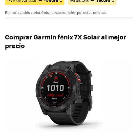
PVP en Amazon —
479,99
€
Mi electro —
750,99
€
El precio podría variar. Obtenemos comisión por estos enlaces
Comprar
Garmin fēnix 7X Solar al mejor
precio