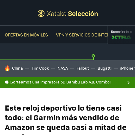
Suscríbete a
OFERTAS EN MÓVILES
VPN Y SERVICIOS DE INTERNET
OFER
HOY SE HABLA DE
China
Tim Cook
NASA
Fallout
Bugatti
iPhone 
🖨️ ¡Sorteamos una impresora 3D Bambu Lab A2L Combo!
Este reloj deportivo lo tiene casi
todo: el Garmin más vendido de
Amazon se queda casi a mitad de