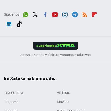
Síguenos
Wh
Twit
Fac
You
Inst
Tele
RSS
Flip
ats
ter
ebo
tub
agr
gra
boa
Link
Tikt
App
ok
e
am
m
rd
edI
ok
Suscríbete a
n
Apoya a Xataka y disfruta ventajas exclusivas
En Xataka hablamos de...
Streaming
Análisis
Espacio
Móviles
Energía
Xataka Movilidad