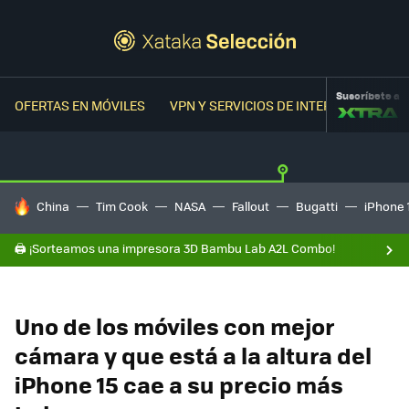
Suscríbete a
OFERTAS EN MÓVILES
VPN Y SERVICIOS DE INTERNET
OFER
HOY SE HABLA DE
China
Tim Cook
NASA
Fallout
Bugatti
iPhone 
🖨️ ¡Sorteamos una impresora 3D Bambu Lab A2L Combo!
Uno de los móviles con mejor
cámara y que está a la altura del
iPhone 15 cae a su precio más