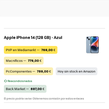
Apple iPhone 14 (128 GB) - Azul
PVP en Mediamarkt —
769,00
€
Macníficos —
779,00
€
PcComponentes —
789,00
€
Hoy sin stock en Amazon
Reacondicionados
Back Market —
697,00
€
El precio podría variar. Obtenemos comisión por estos enlaces