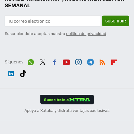
SEMANAL
SUSCRIBIR
Suscribiéndote aceptas nuestra
política de privacidad
Síguenos
Wh
Twit
Fac
You
Inst
Tele
RSS
Flip
ats
ter
ebo
tub
agr
gra
boa
Link
Tikt
App
ok
e
am
m
rd
edI
ok
Suscríbete a
n
Apoya a Xataka y disfruta ventajas exclusivas