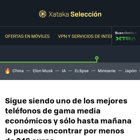
Suscríbete a
OFERTAS EN MÓVILES
VPN Y SERVICIOS DE INTERNET
OFER
HOY SE HABLA DE
China
Elon Musk
IA
Eclipse
Miniserie
Japón
Sigue siendo uno de los mejores
teléfonos de gama media
económicos y sólo hasta mañana
lo puedes encontrar por menos