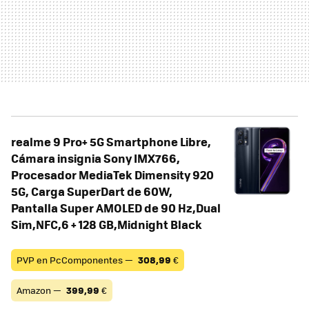
realme 9 Pro+ 5G Smartphone Libre,
Cámara insignia Sony IMX766,
Procesador MediaTek Dimensity 920
5G, Carga SuperDart de 60W,
Pantalla Super AMOLED de 90 Hz,Dual
Sim,NFC,6 + 128 GB,Midnight Black
PVP en PcComponentes —
308,99
€
Amazon —
399,99
€