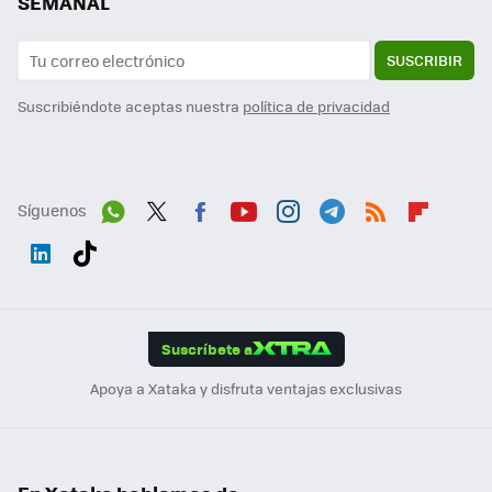
SEMANAL
SUSCRIBIR
Suscribiéndote aceptas nuestra
política de privacidad
Síguenos
Wh
Twit
Fac
You
Inst
Tele
RSS
Flip
ats
ter
ebo
tub
agr
gra
boa
Link
Tikt
App
ok
e
am
m
rd
edI
ok
Suscríbete a
n
Apoya a Xataka y disfruta ventajas exclusivas