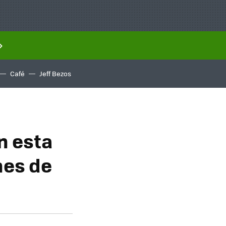
Café
Jeff Bezos
ín esta
hes de