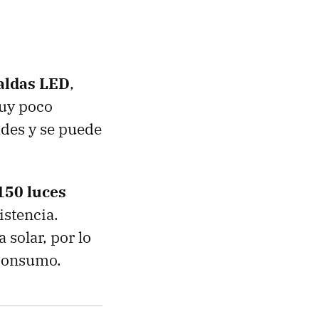
aldas LED
,
uy poco
des y se puede
150 luces
istencia.
solar, por lo
 consumo.