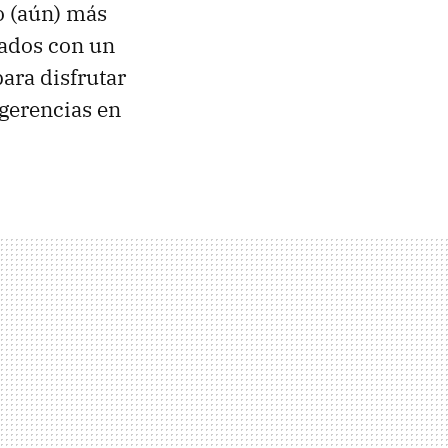
o (aún) más
nados con un
ara disfrutar
ugerencias en