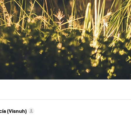
ía (Visnuh)