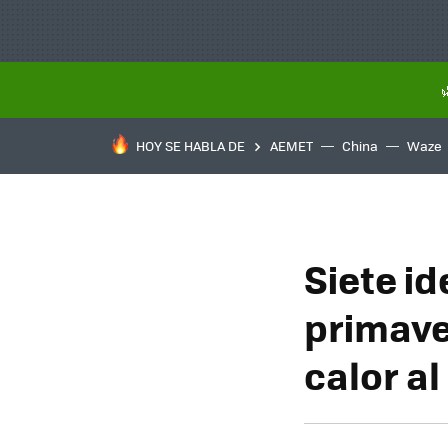
HOY SE HABLA DE
AEMET
China
Waze
Siete id
primave
calor al 