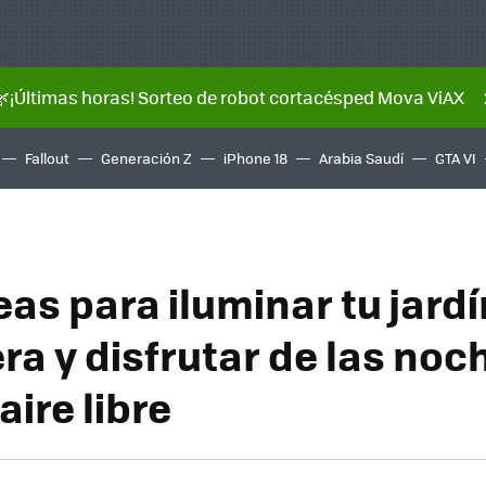
🌿¡Últimas horas! Sorteo de robot cortacésped Mova ViAX
Fallout
Generación Z
iPhone 18
Arabia Saudí
GTA VI
eas para iluminar tu jard
ra y disfrutar de las noc
aire libre