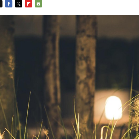
FACEBOOK
TWITTER
FLIPBOARD
E-
MAIL