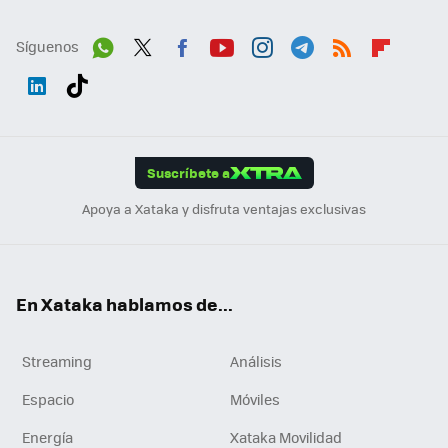
Síguenos
Wh
Twit
Fac
You
Inst
Tele
RSS
Flip
ats
ter
ebo
tub
agr
gra
boa
Link
Tikt
App
ok
e
am
m
rd
edI
ok
Suscríbete a
n
Apoya a Xataka y disfruta ventajas exclusivas
En Xataka hablamos de...
Streaming
Análisis
Espacio
Móviles
Energía
Xataka Movilidad