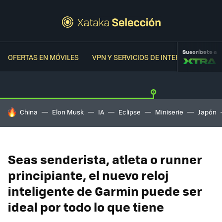
Suscríbete a
OFERTAS EN MÓVILES
VPN Y SERVICIOS DE INTERNET
OFER
HOY SE HABLA DE
China
Elon Musk
IA
Eclipse
Miniserie
Japón
Seas senderista, atleta o runner
principiante, el nuevo reloj
inteligente de Garmin puede ser
ideal por todo lo que tiene