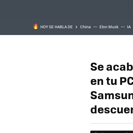
HOY SE HABLA DE
China
Elon Musk
IA
Se acab
en tu PC
Samsung
descue