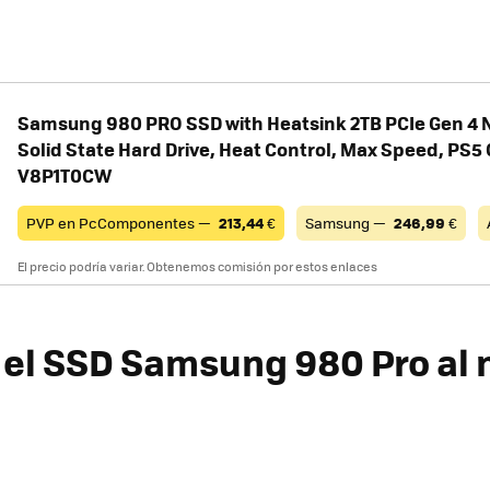
Samsung 980 PRO SSD with Heatsink 2TB PCIe Gen 4 
Solid State Hard Drive, Heat Control, Max Speed, PS5
V8P1T0CW
PVP en PcComponentes —
213,44
€
Samsung —
246,99
€
El precio podría variar. Obtenemos comisión por estos enlaces
el SSD Samsung 980 Pro al 