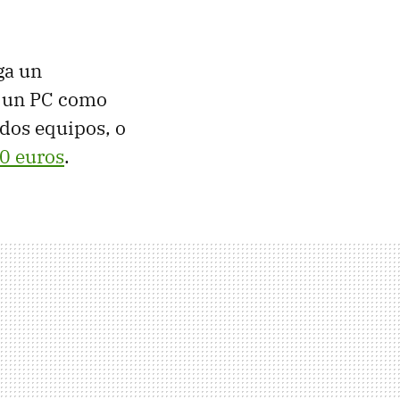
ga un
n un PC como
 dos equipos, o
0 euros
.