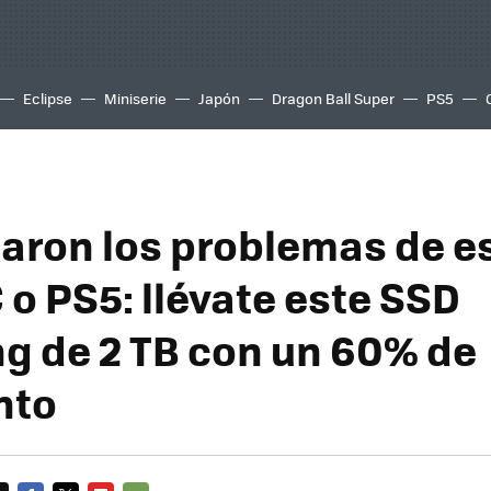
Eclipse
Miniserie
Japón
Dragon Ball Super
PS5
aron los problemas de e
 o PS5: llévate este SSD
 de 2 TB con un 60% de
nto