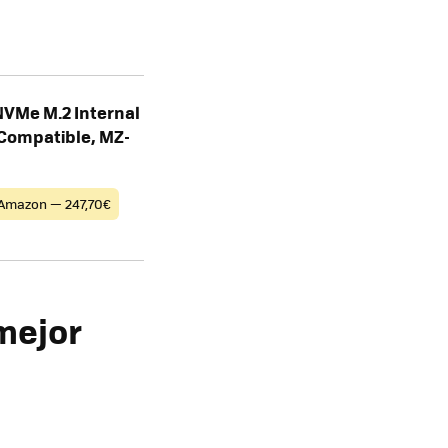
NVMe M.2 Internal
 Compatible, MZ-
Amazon — 247,70€
mejor