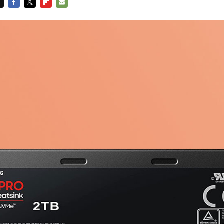
FACEBOOK
TWITTER
FLIPBOARD
E-
MAIL