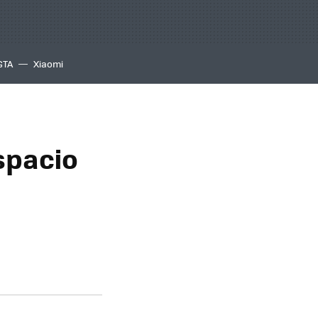
GTA
Xiaomi
spacio