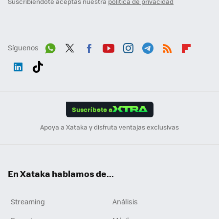
Suscribiéndote aceptas nuestra
política de privacidad
Síguenos
Wh
Twit
Fac
You
Inst
Tele
RSS
Flip
ats
ter
ebo
tub
agr
gra
boa
Link
Tikt
App
ok
e
am
m
rd
edI
ok
Suscríbete a
n
Apoya a Xataka y disfruta ventajas exclusivas
En Xataka hablamos de...
Streaming
Análisis