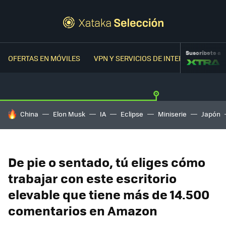
Suscríbete a
OFERTAS EN MÓVILES
VPN Y SERVICIOS DE INTERNET
OFER
HOY SE HABLA DE
China
Elon Musk
IA
Eclipse
Miniserie
Japón
De pie o sentado, tú eliges cómo
trabajar con este escritorio
elevable que tiene más de 14.500
comentarios en Amazon