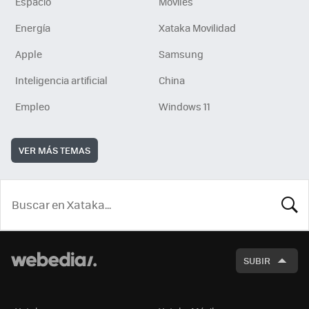
Espacio
Móviles
Energía
Xataka Movilidad
Apple
Samsung
Inteligencia artificial
China
Empleo
Windows 11
VER MÁS TEMAS
BUSCA
SUBIR