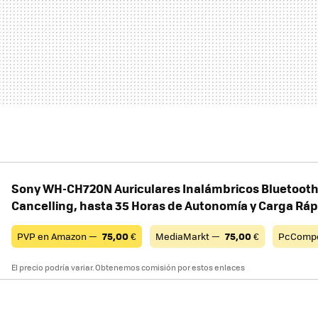
Sony WH-CH720N Auriculares Inalámbricos Bluetooth
Cancelling, hasta 35 Horas de Autonomía y Carga Ráp
PVP en Amazon —
75,00
€
MediaMarkt —
75,00
€
PcComp
El precio podría variar. Obtenemos comisión por estos enlaces