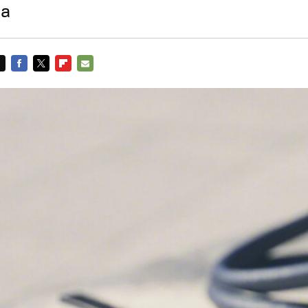
ha
FACEBOOK
TWITTER
FLIPBOARD
E-
MAIL