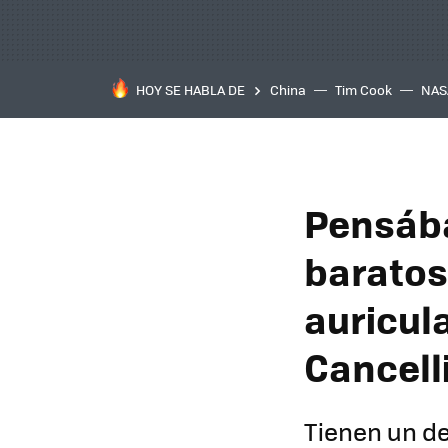
HOY SE HABLA DE
China
Tim Cook
NAS
Pensába
baratos
auricul
Cancell
Tienen un de