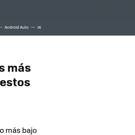
Android Auto
IA
os más
 estos
io más bajo