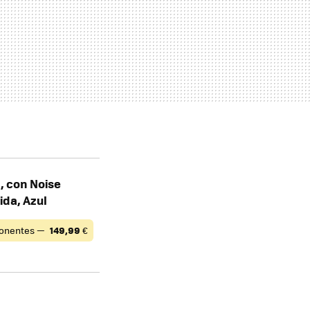
, con Noise
ida, Azul
onentes —
149,99
€