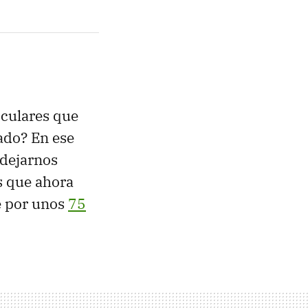
iculares que
ado? En ese
 dejarnos
s que ahora
e por unos
75