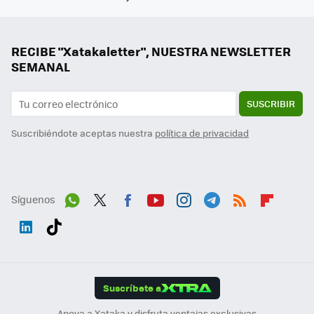
RECIBE "Xatakaletter", NUESTRA NEWSLETTER
SEMANAL
SUSCRIBIR
Suscribiéndote aceptas nuestra
política de privacidad
Síguenos
Wh
Twit
Fac
You
Inst
Tele
RSS
Flip
ats
ter
ebo
tub
agr
gra
boa
Link
Tikt
App
ok
e
am
m
rd
edI
ok
Suscríbete a
n
Apoya a Xataka y disfruta ventajas exclusivas