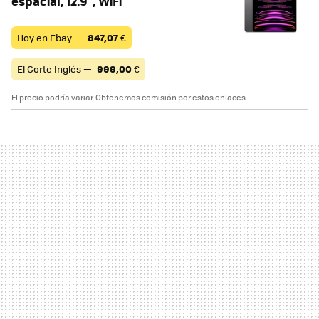
espacial, 12.9", WiFi
Hoy en Ebay —
847,07
€
El Corte Inglés —
999,00
€
El precio podría variar. Obtenemos comisión por estos enlaces