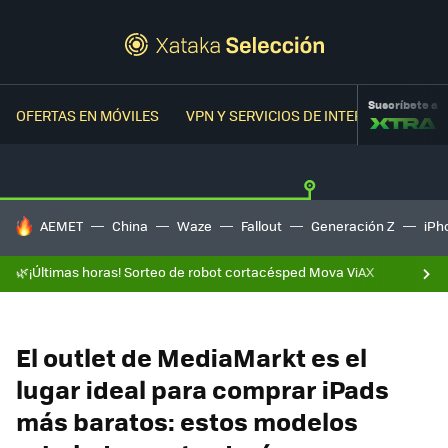
Suscríbete a
OFERTAS EN MÓVILES
VPN Y SERVICIOS DE INTERNET
OFER
HOY SE HABLA DE
AEMET
China
Waze
Fallout
Generación Z
iPh
🌿¡Últimas horas! Sorteo de robot cortacésped Mova ViAX
El outlet de MediaMarkt es el
lugar ideal para comprar iPads
más baratos: estos modelos