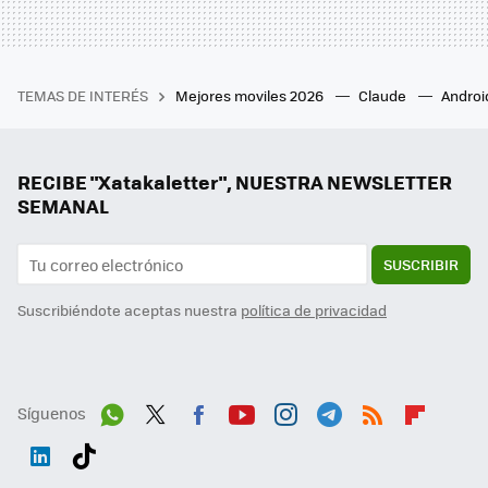
TEMAS DE INTERÉS
Mejores moviles 2026
Claude
Androi
RECIBE "Xatakaletter", NUESTRA NEWSLETTER
SEMANAL
SUSCRIBIR
Suscribiéndote aceptas nuestra
política de privacidad
Síguenos
Wh
Twit
Fac
You
Inst
Tele
RSS
Flip
ats
ter
ebo
tub
agr
gra
boa
Link
Tikt