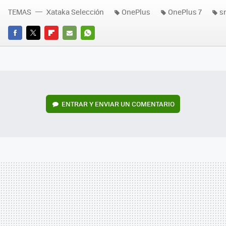
TEMAS
Xataka Selección
OnePlus
OnePlus 7
s
FACEBOOK
TWITTER
FLIPBOARD
E-
WHATSAPP
MAIL
ENTRAR Y ENVIAR UN COMENTARIO