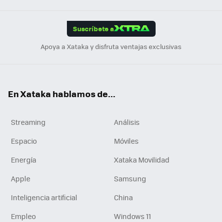
App
ok
e
am
m
rd
edI
ok
Suscríbete a
n
Apoya a Xataka y disfruta ventajas exclusivas
En Xataka hablamos de...
Streaming
Análisis
Espacio
Móviles
Energía
Xataka Movilidad
Apple
Samsung
Inteligencia artificial
China
Empleo
Windows 11