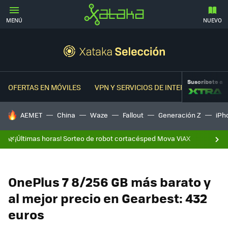
MENÚ
NUEVO
Suscríbete a
OFERTAS EN MÓVILES
VPN Y SERVICIOS DE INTERNET
OFER
HOY SE HABLA DE
AEMET
China
Waze
Fallout
Generación Z
iPh
🌿¡Últimas horas! Sorteo de robot cortacésped Mova ViAX
OnePlus 7 8/256 GB más barato y
al mejor precio en Gearbest: 432
euros