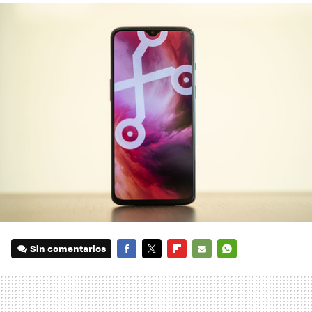
Sin comentarios
FACEBOOK
TWITTER
FLIPBOARD
E-
WHATSAPP
MAIL