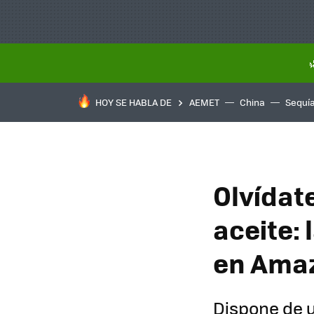
HOY SE HABLA DE
AEMET
China
Sequí
Olvídat
aceite: 
en Amaz
Dispone de u