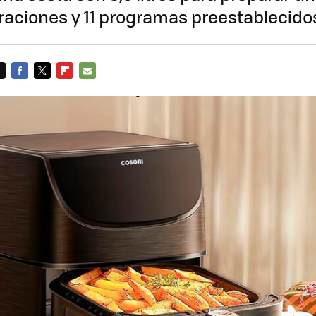
raciones y 11 programas preestablecid
FACEBOOK
TWITTER
FLIPBOARD
E-
MAIL