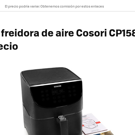
El precio podría variar. Obtenemos comisión por estos enlaces
freidora de aire Cosori CP15
ecio