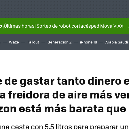
🌿¡Últimas horas! Sorteo de robot cortacésped Mova ViAX
a
Waze
Fallout
Generación Z
iPhone 18
Arabia Saudí
e de gastar tanto dinero 
la freidora de aire más v
on está más barata que
na cesta con 5,5 litros para preparar u