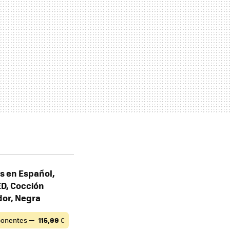
as en Español,
ED, Cocción
dor, Negra
onentes —
115,99
€