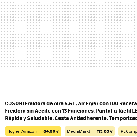
COSORI Freidora de Aire 5,5 L, Air Fryer con 100 Recet
Freidora sin Aceite con 13 Funciones, Pantalla Táctil L
Rápida y Saludable, Cesta Antiadherente, Temporiza
Hoy en Amazon —
84,99
€
MediaMarkt —
115,00
€
PcComp