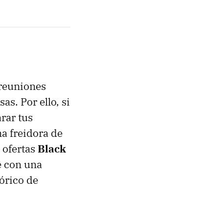
 reuniones
s. Por ello, si
arar tus
a freidora de
 ofertas
Black
e con una
órico de