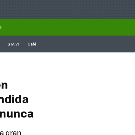
GTA VI
Café
en
endida
 nunca
na gran