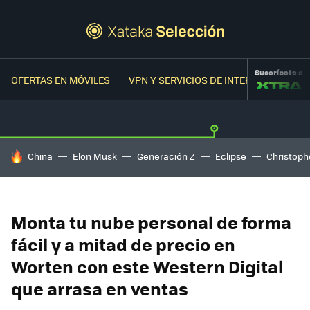
Suscríbete a
OFERTAS EN MÓVILES
VPN Y SERVICIOS DE INTERNET
OFER
HOY SE HABLA DE
China
Elon Musk
Generación Z
Eclipse
Christoph
Monta tu nube personal de forma
fácil y a mitad de precio en
Worten con este Western Digital
que arrasa en ventas