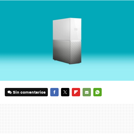
Sin comentarios
FACEBOOK
TWITTER
FLIPBOARD
E-
WHATSAPP
MAIL