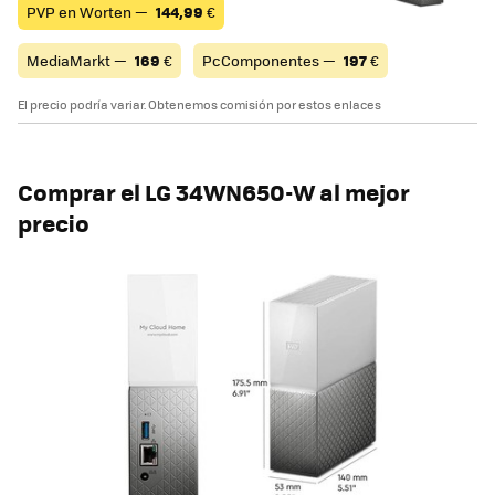
PVP en Worten —
144,99
€
MediaMarkt —
169
€
PcComponentes —
197
€
El precio podría variar. Obtenemos comisión por estos enlaces
Comprar el LG 34WN650-W al mejor
precio