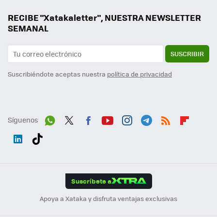
RECIBE "Xatakaletter", NUESTRA NEWSLETTER
SEMANAL
SUSCRIBIR
Suscribiéndote aceptas nuestra
política de privacidad
Síguenos
Wh
Twit
Fac
You
Inst
Tele
RSS
Flip
ats
ter
ebo
tub
agr
gra
boa
Link
Tikt
App
ok
e
am
m
rd
edI
ok
Suscríbete a
n
Apoya a Xataka y disfruta ventajas exclusivas