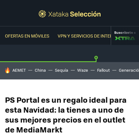
Suscríbete a
OFERTAS EN MÓVILES
VPN Y SERVICIOS DE INTERNET
OFER
HOY SE HABLA DE
AEMET
China
Sequía
Waze
Fallout
Generació
PS Portal es un regalo ideal para
esta Navidad: la tienes a uno de
sus mejores precios en el outlet
de MediaMarkt