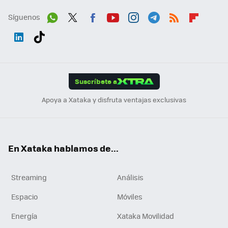
Síguenos
Wh
Twit
Fac
You
Inst
Tele
RSS
Flip
ats
ter
ebo
tub
agr
gra
boa
Link
Tikt
App
ok
e
am
m
rd
edI
ok
Suscríbete a
n
Apoya a Xataka y disfruta ventajas exclusivas
En Xataka hablamos de...
Streaming
Análisis
Espacio
Móviles
Energía
Xataka Movilidad