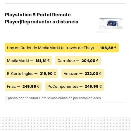
Playstation 5 Portal Remote
Player|Reproductor a distancia
Hoy en Outlet de MediaMarkt (a través de Ebay) —
168,88
€
MediaMarkt —
181,81
€
Carrefour —
204,00
€
El Corte Inglés —
219,90
€
Amazon —
232,00
€
Fnac —
249,99
€
PcComponentes —
249,99
€
El precio podría variar. Obtenemos comisión por estos enlaces