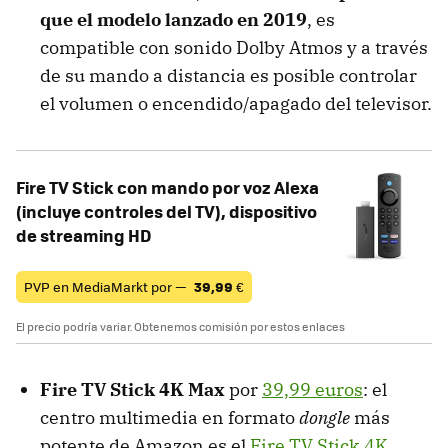
que el modelo lanzado en 2019
, es
compatible con sonido Dolby Atmos y a través
de su mando a distancia es posible controlar
el volumen o encendido/apagado del televisor.
Fire TV Stick con mando por voz Alexa
(incluye controles del TV), dispositivo
de streaming HD
PVP en MediaMarkt por —
39,99
€
El precio podría variar. Obtenemos comisión por estos enlaces
Fire TV Stick 4K Max
por
39,99 euros
: el
centro multimedia en formato
dongle
más
potente de Amazon es el
Fire TV Stick 4K