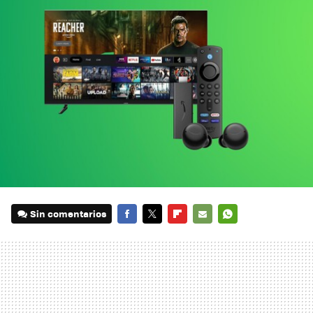
Sin comentarios
FACEBOOK
TWITTER
FLIPBOARD
E-
WHATSAPP
MAIL