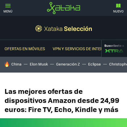
MENÚ
NUEVO
Suscríbete a
OFERTAS EN MÓVILES
VPN Y SERVICIOS DE INTERNET
OFER
HOY SE HABLA DE
China
Elon Musk
Generación Z
Eclipse
Christoph
Las mejores ofertas de
dispositivos Amazon desde 24,99
euros: Fire TV, Echo, Kindle y más