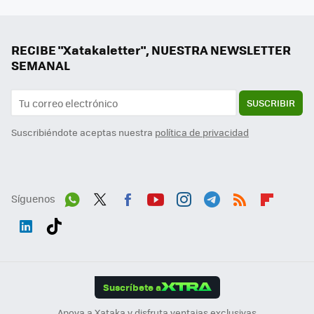
RECIBE "Xatakaletter", NUESTRA NEWSLETTER
SEMANAL
SUSCRIBIR
Suscribiéndote aceptas nuestra
política de privacidad
Síguenos
Wh
Twit
Fac
You
Inst
Tele
RSS
Flip
ats
ter
ebo
tub
agr
gra
boa
Link
Tikt
App
ok
e
am
m
rd
edI
ok
Suscríbete a
n
Apoya a Xataka y disfruta ventajas exclusivas