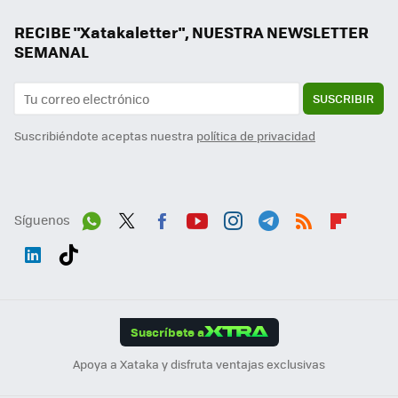
RECIBE "Xatakaletter", NUESTRA NEWSLETTER
SEMANAL
SUSCRIBIR
Suscribiéndote aceptas nuestra
política de privacidad
Síguenos
Wh
Twit
Fac
You
Inst
Tele
RSS
Flip
ats
ter
ebo
tub
agr
gra
boa
Link
Tikt
App
ok
e
am
m
rd
edI
ok
Suscríbete a
n
Apoya a Xataka y disfruta ventajas exclusivas