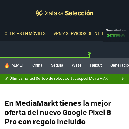
Suscríbete a
OFERTAS EN MÓVILES
VPN Y SERVICIOS DE INTERNET
OFER
HOY SE HABLA DE
AEMET
China
Sequía
Waze
Fallout
Generació
🌿¡Últimas horas! Sorteo de robot cortacésped Mova ViAX
En MediaMarkt tienes la mejor
oferta del nuevo Google Pixel 8
Pro con regalo incluido