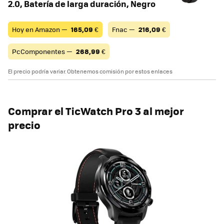
2.0, Batería de larga duración, Negro
Hoy en Amazon —
165,09
€
Fnac —
216,09
€
PcComponentes —
268,99
€
El precio podría variar. Obtenemos comisión por estos enlaces
Comprar el TicWatch Pro 3 al mejor
precio