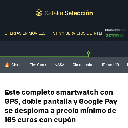
Suscríbete a
OFERTAS EN MÓVILES
VPN Y SERVICIOS DE INTERNET
OFER
HOY SE HABLA DE
China
Tim Cook
NASA
Ola de calor
iPhone 18
Este completo smartwatch con
GPS, doble pantalla y Google Pay
se desploma a precio mínimo de
165 euros con cupón