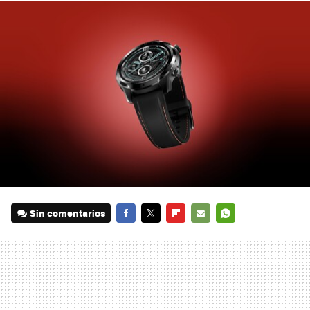
Sin comentarios
FACEBOOK
TWITTER
FLIPBOARD
E-
WHATSAPP
MAIL