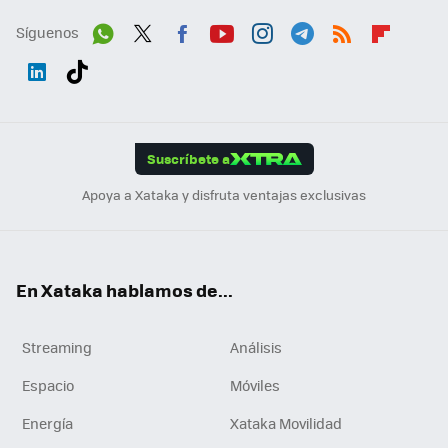
Síguenos
Wh
Twit
Fac
You
Inst
Tele
RSS
Flip
ats
ter
ebo
tub
agr
gra
boa
Link
Tikt
App
ok
e
am
m
rd
edI
ok
Suscríbete a
n
Apoya a Xataka y disfruta ventajas exclusivas
En Xataka hablamos de...
Streaming
Análisis
Espacio
Móviles
Energía
Xataka Movilidad