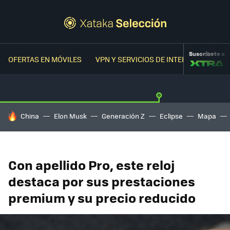
Suscríbete a
OFERTAS EN MÓVILES
VPN Y SERVICIOS DE INTERNET
OFER
HOY SE HABLA DE
China
Elon Musk
Generación Z
Eclipse
Mapa
Con apellido Pro, este reloj
destaca por sus prestaciones
premium y su precio reducido