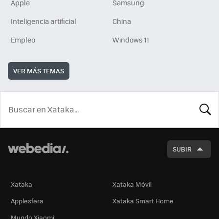
Apple
Samsung
Inteligencia artificial
China
Empleo
Windows 11
VER MÁS TEMAS
BUSCA
SUBIR
Xataka
Xataka Móvil
Applesfera
Xataka Smart Home
Mundo Xiaomi