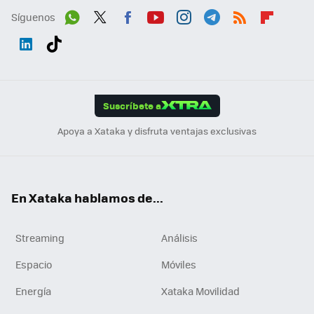
Síguenos
Wh
Twit
Fac
You
Inst
Tele
RSS
Flip
ats
ter
ebo
tub
agr
gra
boa
Link
Tikt
App
ok
e
am
m
rd
edI
ok
Suscríbete a
n
Apoya a Xataka y disfruta ventajas exclusivas
En Xataka hablamos de...
Streaming
Análisis
Espacio
Móviles
Energía
Xataka Movilidad