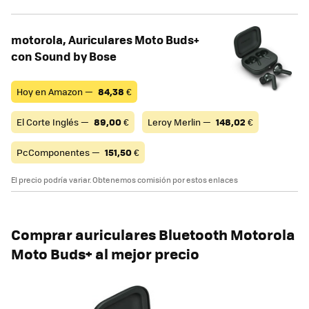
motorola, Auriculares Moto Buds+
con Sound by Bose
Hoy en Amazon —
84,38
€
El Corte Inglés —
89,00
€
Leroy Merlin —
148,02
€
PcComponentes —
151,50
€
El precio podría variar. Obtenemos comisión por estos enlaces
Comprar auriculares Bluetooth
Motorola
Moto Buds+ al mejor precio