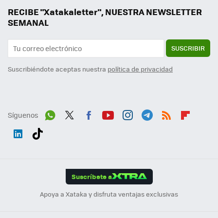
RECIBE "Xatakaletter", NUESTRA NEWSLETTER
SEMANAL
SUSCRIBIR
Suscribiéndote aceptas nuestra
política de privacidad
Síguenos
Wh
Twit
Fac
You
Inst
Tele
RSS
Flip
ats
ter
ebo
tub
agr
gra
boa
Link
Tikt
App
ok
e
am
m
rd
edI
ok
Suscríbete a
n
Apoya a Xataka y disfruta ventajas exclusivas