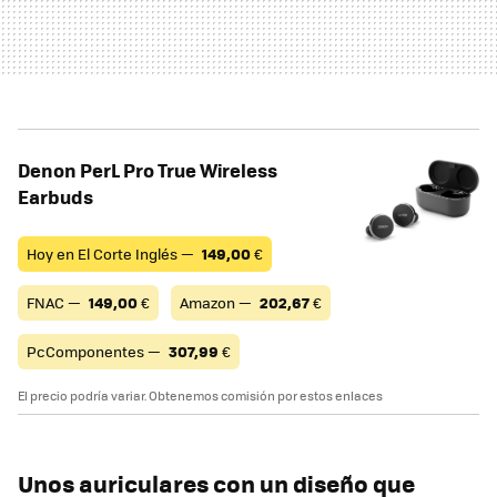
Denon PerL Pro True Wireless
Earbuds
Hoy en El Corte Inglés —
149,00
€
FNAC —
149,00
€
Amazon —
202,67
€
PcComponentes —
307,99
€
El precio podría variar. Obtenemos comisión por estos enlaces
Unos auriculares con un diseño que