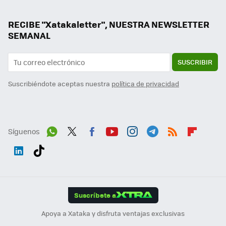
RECIBE "Xatakaletter", NUESTRA NEWSLETTER
SEMANAL
SUSCRIBIR
Suscribiéndote aceptas nuestra
política de privacidad
Síguenos
Wh
Twit
Fac
You
Inst
Tele
RSS
Flip
ats
ter
ebo
tub
agr
gra
boa
Link
Tikt
App
ok
e
am
m
rd
edI
ok
Suscríbete a
n
Apoya a Xataka y disfruta ventajas exclusivas