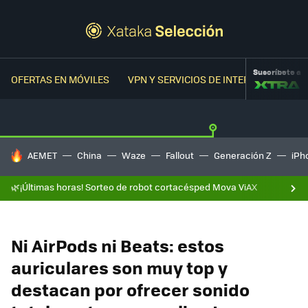
Suscríbete a
OFERTAS EN MÓVILES
VPN Y SERVICIOS DE INTERNET
OFER
HOY SE HABLA DE
AEMET
China
Waze
Fallout
Generación Z
iPh
🌿¡Últimas horas! Sorteo de robot cortacésped Mova ViAX
Ni AirPods ni Beats: estos
auriculares son muy top y
destacan por ofrecer sonido