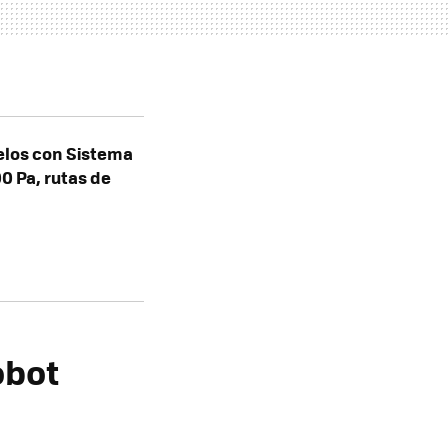
elos con Sistema
0 Pa, rutas de
obot