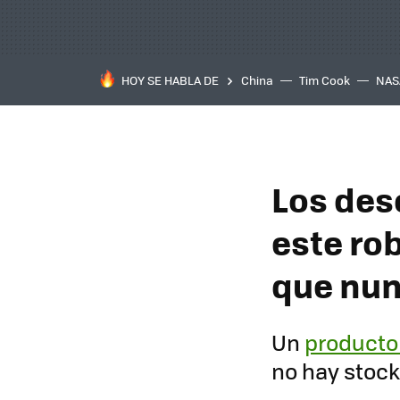
HOY SE HABLA DE
China
Tim Cook
NAS
Los des
este ro
que nu
Un
producto
no hay stoc