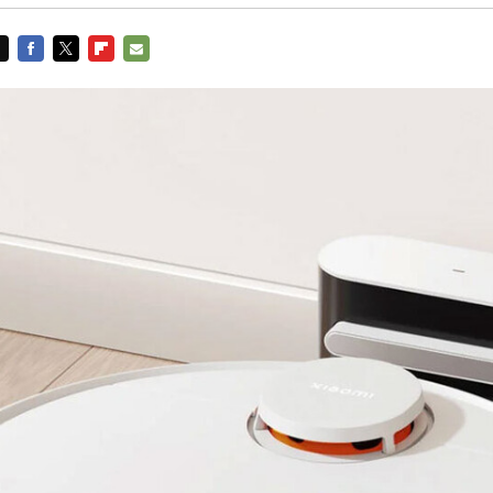
FACEBOOK
TWITTER
FLIPBOARD
E-
MAIL