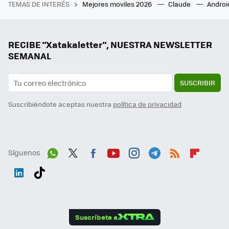
TEMAS DE INTERÉS
Mejores moviles 2026
Claude
Androi
RECIBE "Xatakaletter", NUESTRA NEWSLETTER
SEMANAL
SUSCRIBIR
Suscribiéndote aceptas nuestra
política de privacidad
Síguenos
Wh
Twit
Fac
You
Inst
Tele
RSS
Flip
ats
ter
ebo
tub
agr
gra
boa
Link
Tikt
App
ok
e
am
m
rd
edI
ok
Suscríbete a
n