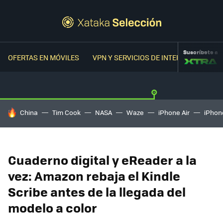
Suscríbete a
OFERTAS EN MÓVILES
VPN Y SERVICIOS DE INTERNET
OFER
HOY SE HABLA DE
China
Tim Cook
NASA
Waze
iPhone Air
iPhone
Cuaderno digital y eReader a la
vez: Amazon rebaja el Kindle
Scribe antes de la llegada del
modelo a color