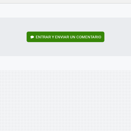
FACEBOOK
TWITTER
FLIPBOARD
E-
WHATSAPP
MAIL
ENTRAR Y ENVIAR UN COMENTARIO