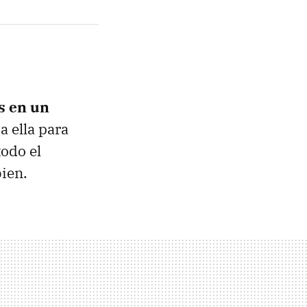
s en un
a ella para
todo el
ien.