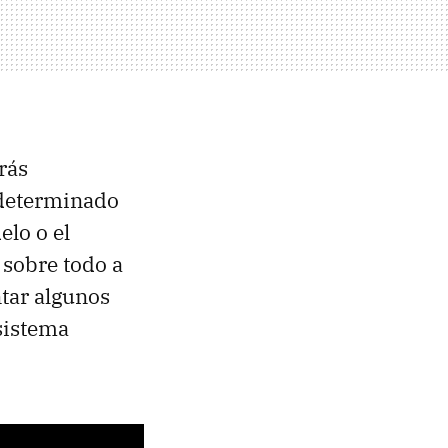
rás
 determinado
lo o el
, sobre todo a
ntar algunos
sistema