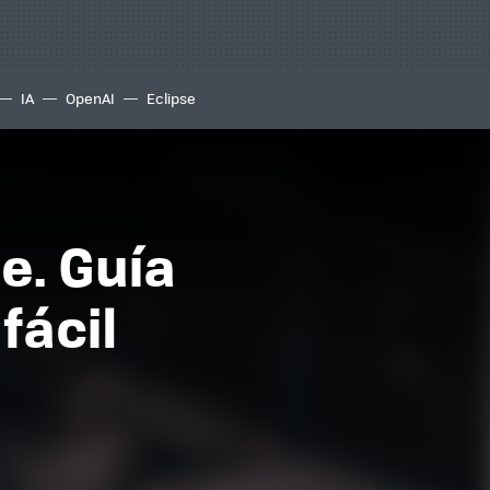
IA
OpenAI
Eclipse
e. Guía
fácil