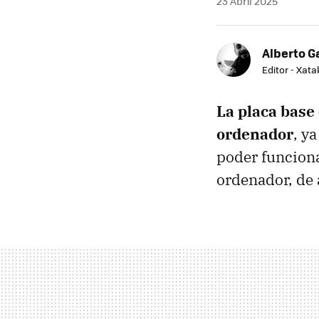
23 Abril 2025
Alberto G
Editor - Xat
La placa base
ordenador
, y
poder funciona
ordenador, de 