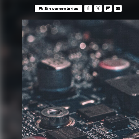
Sin comentarios
FACEBOOK
TWITTER
FLIPBOARD
E-
MAIL